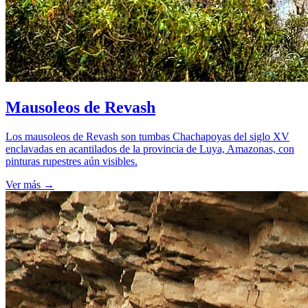
Mausoleos de Revash
Los mausoleos de Revash son tumbas Chachapoyas del siglo XV
enclavadas en acantilados de la provincia de Luya, Amazonas, con
pinturas rupestres aún visibles.
Ver más
→