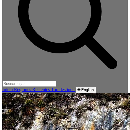
Inicio
Regiones
Recientes
Top destinos
🌐 English