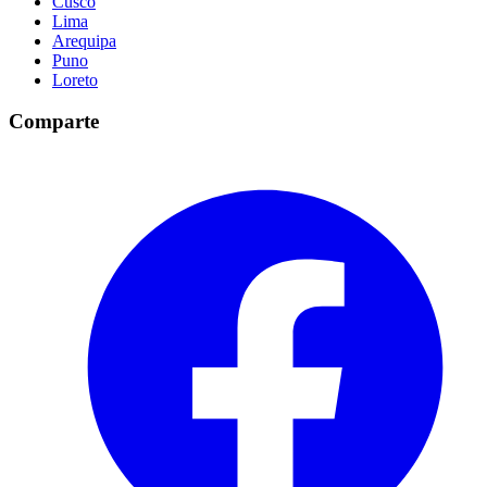
Cusco
Lima
Arequipa
Puno
Loreto
Comparte