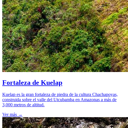
Fortaleza de Kuelap
Kuelap es la gran fortaleza de piedra de la cultura Chachapoyas,
construida sobre el valle del Utcubamba en Amazonas a más de
3,000 metros de altitud.
Ver más
→