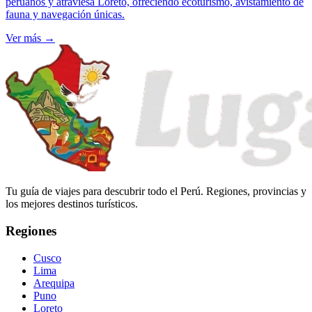
peruanos y atraviesa Loreto, ofreciendo ecoturismo, avistamiento de
fauna y navegación únicas.
Ver más
→
Tu guía de viajes para descubrir todo el Perú. Regiones, provincias y
los mejores destinos turísticos.
Regiones
Cusco
Lima
Arequipa
Puno
Loreto