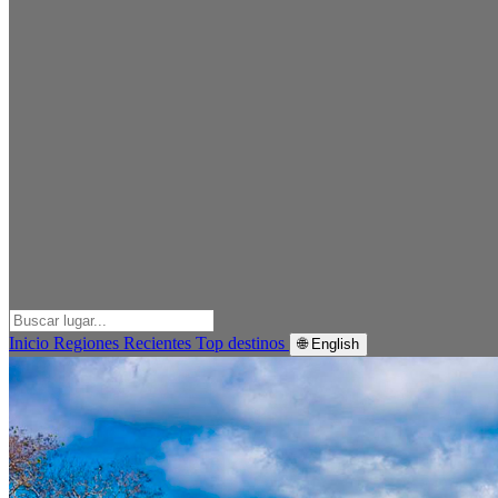
Inicio
Regiones
Recientes
Top destinos
🌐 English