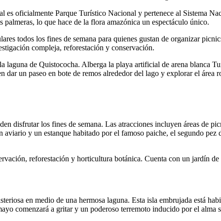
al es oficialmente Parque Turístico Nacional y pertenece al Sistema Naci
s palmeras, lo que hace de la flora amazónica un espectáculo único.
res todos los fines de semana para quienes gustan de organizar picnics, 
estigación compleja, reforestación y conservación.
a laguna de Quistococha. Alberga la playa artificial de arena blanca Tun
en dar un paseo en bote de remos alrededor del lago y explorar el área 
en disfrutar los fines de semana. Las atracciones incluyen áreas de pic
 un aviario y un estanque habitado por el famoso paiche, el segundo pe
servación, reforestación y horticultura botánica. Cuenta con un jardín 
isteriosa en medio de una hermosa laguna. Esta isla embrujada está ha
yo comenzará a gritar y un poderoso terremoto inducido por el alma sac