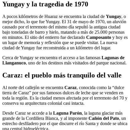
Yungay y la tragedia de 1970
A pocos kilómetros de Huaraz se encuentra la ciudad de
Yungay
, o
mejor dicho, lo que fue Yungay. El 31 de mayo de 1970, un aluvión
causado por el terremoto del mismo día sepultó la antigua ciudad
bajo toneladas de barro y hielo, matando a más de 25.000 personas
en minutos. El sitio del entierro fue declarado
Camposanto
y hoy es
un lugar de memoria y reflexión que se puede visitar. La nueva
ciudad de Yungay fue reconstruida a un kilómetro del lugar.
Cerca de Yungay se encuentra el acceso a las famosas
Lagunas de
Llanganuco
, uno de los destinos más visitados del parque nacional.
Caraz: el pueblo más tranquilo del valle
Al norte del callejón se encuentra
Caraz
, conocida como la “dulce
tierra de Caraz” por sus famosos dulces de leche que se venden en
toda la región. Es la ciudad menos afectada por el terremoto del 70 y
conserva su arquitectura colonial casi intacta.
Desde Caraz se accede a la
Laguna Parón
, la laguna glaciar más
grande de la Cordillera Blanca, y al imponente
Cañón del Pato
, un
estrecho desfiladero por el que discurre el río Santa y donde se ubica
una central hidroeléctrica.