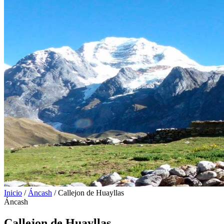
Inicio
/
Áncash
/
Callejon de Huayllas
Áncash
Callejon de Huayllas