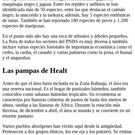
maquisapa negro y jaguar. Entre los reptiles y anfibios se han
identificado más de 50 especies, entre las que destacan el caimán
negro, la anaconda y la tarikaya; además, hay 5 especies endémicas
de ranas. También se han reportado 180 especies de peces y 1.200
especies de mariposas.
En el punto más alto hay una roca de arbustos y árboles pequeños.
La flora de todos los sectores del PNBS es muy diversa y también
incluye varias especies forestales de importancia económica como el
cedro, la caoba, el castaño y varias palmeras como la pona, el huasaí
y el ungurahui.
Las pampas de Healt
Antes de que el área fuera incluida en la Zona Bahuaja, el área era
una reserva nacional. Es el hogar de pastizales húmedos, también
conocidos como sabanas húmedas tropicales. Su ecosistema se
caracteriza por llanuras cubiertas de pastos de hasta dos metros de
altura, similar a las llanuras de África. Durante la estación más
lluviosa, de diciembre a abril, el área se inunda y se convierte en un
enorme pantano.
Varios pueblos aborígenes han vivido aquí desde la antigüedad.
Pertenecen a dos grupos étnicos, los ese eja y los pukireri. Se estima