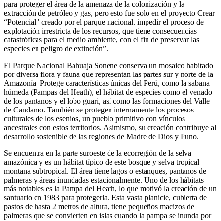
para proteger el área de la amenaza de la colonización y la
extracción de petróleo y gas, pero esto fue solo en el proyecto Crear
“Potencial” creado por el parque nacional. impedir el proceso de
explotación irrestricta de los recursos, que tiene consecuencias
catastróficas para el medio ambiente, con el fin de preservar las
especies en peligro de extinción”.
El Parque Nacional Bahuaja Sonene conserva un mosaico habitado
por diversa flora y fauna que representan las partes sur y norte de la
Amazonía. Protege características únicas del Perú, como la sabana
húmeda (Pampas del Heath), el hábitat de especies como el venado
de los pantanos y el lobo guari, así como las formaciones del Valle
de Candamo. También se protegen internamente los procesos
culturales de los esenios, un pueblo primitivo con vínculos
ancestrales con estos territorios. Asimismo, su creación contribuye al
desarrollo sostenible de las regiones de Madre de Dios y Puno.
Se encuentra en la parte suroeste de la ecorregión de la selva
amazónica y es un hábitat típico de este bosque y selva tropical
montana subtropical. El área tiene lagos o estanques, pantanos de
palmeras y áreas inundadas estacionalmente. Uno de los hábitats
más notables es la Pampa del Heath, lo que motivó la creación de un
santuario en 1983 para protegerla. Esta vasta planicie, cubierta de
pastos de hasta 2 metros de altura, tiene pequeños macizos de
palmeras que se convierten en islas cuando la pampa se inunda por