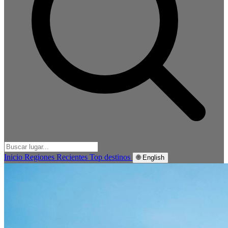
Inicio
Regiones
Recientes
Top destinos
🌐 English