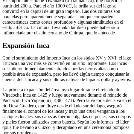
EL importante sitio de Tiwanaku (o Tiahuanaco), que floreció a
partir del 200 a. Para el año 1000 dC, la orilla sur del lago se
convirtió en la capital de un gran imperio. Las dos culturas son
paralelas pero aparentemente separadas, aunque comparten
características como cortes profundos y algunas similitudes en el
estilo artístico. La cultura Tiwanaku también puede haber sido
influenciada por el sitio cercano de Chiripa, que lo antecede
Expansión Inca
Con el surgimiento del Imperio Inca en los siglos XV y XVI, el lago
Titicaca una vez más se convirtió en un sitio importante. Los incas
se sintieron inmediatamente atraídos por las tierras altas como
posible área de expansión, pero les llevó algún tiempo conquistar la
cuenca del Titicaca y sus culturas nativas de lupaqa, qolla y ayaviris.
La primera expansión del área tuvo lugar durante el reinado de
Viracocha Inca en 1425 y luego nuevamente durante el reinado de
Pachacuti Inca Yupanqui (1438-1471). Pero la victoria decisiva en el
río Desa Guadero, que fluye desde el lado sur del lago, aseguró
finalmente el control de los incas y trajo una cruel venganza a los
caciques locales: sus cabezas fueron colgadas en postes, sus cuerpos
y pieles fueron utilizados como batería. Según los informes, el líder
qolla fue llevado a Cuzco y decapitado en una ceremonia pomposa
por sus problemas.