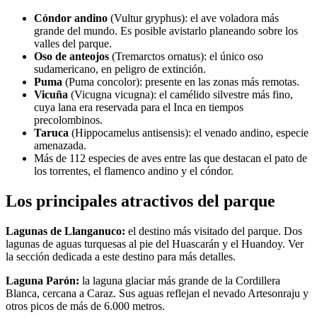
Cóndor andino
(Vultur gryphus): el ave voladora más
grande del mundo. Es posible avistarlo planeando sobre los
valles del parque.
Oso de anteojos
(Tremarctos ornatus): el único oso
sudamericano, en peligro de extinción.
Puma
(Puma concolor): presente en las zonas más remotas.
Vicuña
(Vicugna vicugna): el camélido silvestre más fino,
cuya lana era reservada para el Inca en tiempos
precolombinos.
Taruca
(Hippocamelus antisensis): el venado andino, especie
amenazada.
Más de 112 especies de aves entre las que destacan el pato de
los torrentes, el flamenco andino y el cóndor.
Los principales atractivos del parque
Lagunas de Llanganuco:
el destino más visitado del parque. Dos
lagunas de aguas turquesas al pie del Huascarán y el Huandoy. Ver
la sección dedicada a este destino para más detalles.
Laguna Parón:
la laguna glaciar más grande de la Cordillera
Blanca, cercana a Caraz. Sus aguas reflejan el nevado Artesonraju y
otros picos de más de 6.000 metros.