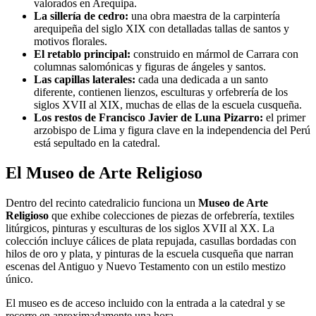
valorados en Arequipa.
La sillería de cedro:
una obra maestra de la carpintería
arequipeña del siglo XIX con detalladas tallas de santos y
motivos florales.
El retablo principal:
construido en mármol de Carrara con
columnas salomónicas y figuras de ángeles y santos.
Las capillas laterales:
cada una dedicada a un santo
diferente, contienen lienzos, esculturas y orfebrería de los
siglos XVII al XIX, muchas de ellas de la escuela cusqueña.
Los restos de Francisco Javier de Luna Pizarro:
el primer
arzobispo de Lima y figura clave en la independencia del Perú
está sepultado en la catedral.
El Museo de Arte Religioso
Dentro del recinto catedralicio funciona un
Museo de Arte
Religioso
que exhibe colecciones de piezas de orfebrería, textiles
litúrgicos, pinturas y esculturas de los siglos XVII al XX. La
colección incluye cálices de plata repujada, casullas bordadas con
hilos de oro y plata, y pinturas de la escuela cusqueña que narran
escenas del Antiguo y Nuevo Testamento con un estilo mestizo
único.
El museo es de acceso incluido con la entrada a la catedral y se
recorre en aproximadamente una hora.