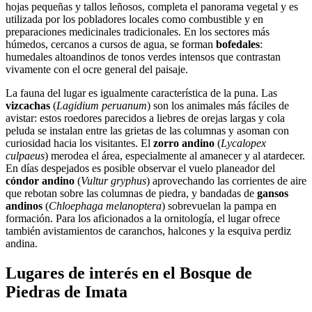
hojas pequeñas y tallos leñosos, completa el panorama vegetal y es
utilizada por los pobladores locales como combustible y en
preparaciones medicinales tradicionales. En los sectores más
húmedos, cercanos a cursos de agua, se forman
bofedales
:
humedales altoandinos de tonos verdes intensos que contrastan
vivamente con el ocre general del paisaje.
La fauna del lugar es igualmente característica de la puna. Las
vizcachas
(
Lagidium peruanum
) son los animales más fáciles de
avistar: estos roedores parecidos a liebres de orejas largas y cola
peluda se instalan entre las grietas de las columnas y asoman con
curiosidad hacia los visitantes. El
zorro andino
(
Lycalopex
culpaeus
) merodea el área, especialmente al amanecer y al atardecer.
En días despejados es posible observar el vuelo planeador del
cóndor andino
(
Vultur gryphus
) aprovechando las corrientes de aire
que rebotan sobre las columnas de piedra, y bandadas de
gansos
andinos
(
Chloephaga melanoptera
) sobrevuelan la pampa en
formación. Para los aficionados a la ornitología, el lugar ofrece
también avistamientos de caranchos, halcones y la esquiva perdiz
andina.
Lugares de interés en el Bosque de
Piedras de Imata