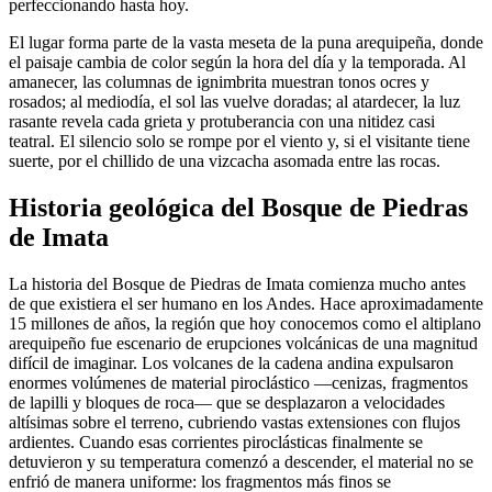
perfeccionando hasta hoy.
El lugar forma parte de la vasta meseta de la puna arequipeña, donde
el paisaje cambia de color según la hora del día y la temporada. Al
amanecer, las columnas de ignimbrita muestran tonos ocres y
rosados; al mediodía, el sol las vuelve doradas; al atardecer, la luz
rasante revela cada grieta y protuberancia con una nitidez casi
teatral. El silencio solo se rompe por el viento y, si el visitante tiene
suerte, por el chillido de una vizcacha asomada entre las rocas.
Historia geológica del Bosque de Piedras
de Imata
La historia del Bosque de Piedras de Imata comienza mucho antes
de que existiera el ser humano en los Andes. Hace aproximadamente
15 millones de años, la región que hoy conocemos como el altiplano
arequipeño fue escenario de erupciones volcánicas de una magnitud
difícil de imaginar. Los volcanes de la cadena andina expulsaron
enormes volúmenes de material piroclástico —cenizas, fragmentos
de lapilli y bloques de roca— que se desplazaron a velocidades
altísimas sobre el terreno, cubriendo vastas extensiones con flujos
ardientes. Cuando esas corrientes piroclásticas finalmente se
detuvieron y su temperatura comenzó a descender, el material no se
enfrió de manera uniforme: los fragmentos más finos se