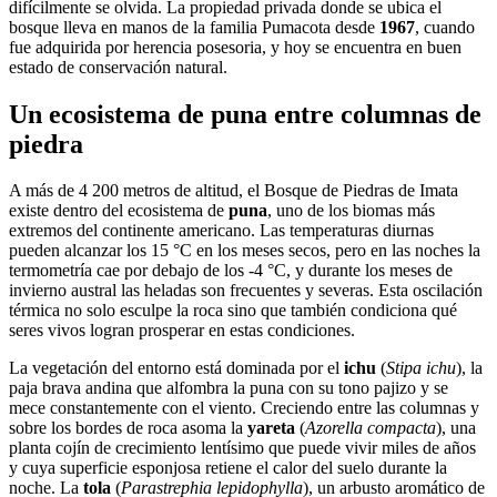
difícilmente se olvida. La propiedad privada donde se ubica el
bosque lleva en manos de la familia Pumacota desde
1967
, cuando
fue adquirida por herencia posesoria, y hoy se encuentra en buen
estado de conservación natural.
Un ecosistema de puna entre columnas de
piedra
A más de 4 200 metros de altitud, el Bosque de Piedras de Imata
existe dentro del ecosistema de
puna
, uno de los biomas más
extremos del continente americano. Las temperaturas diurnas
pueden alcanzar los 15 °C en los meses secos, pero en las noches la
termometría cae por debajo de los -4 °C, y durante los meses de
invierno austral las heladas son frecuentes y severas. Esta oscilación
térmica no solo esculpe la roca sino que también condiciona qué
seres vivos logran prosperar en estas condiciones.
La vegetación del entorno está dominada por el
ichu
(
Stipa ichu
), la
paja brava andina que alfombra la puna con su tono pajizo y se
mece constantemente con el viento. Creciendo entre las columnas y
sobre los bordes de roca asoma la
yareta
(
Azorella compacta
), una
planta cojín de crecimiento lentísimo que puede vivir miles de años
y cuya superficie esponjosa retiene el calor del suelo durante la
noche. La
tola
(
Parastrephia lepidophylla
), un arbusto aromático de