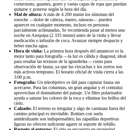
cortaviento, guantes, gorro y varias capas de ropa que puedan
quitarse y ponerse según la hora del día.
Mal de altura:
A más de 4 200 msnm los síntomas del
soroche —dolor de cabeza, mareo, náuseas— pueden
aparecer en cualquier momento, incluso en personas
parcialmente aclimatadas. Se recomienda pasar al menos una
noche en Arequipa (2 335 msnm) antes de la visita y llevar
medicación o infusión de coca. Avanzar siempre despacio y
beber mucha agua.
Hora de visita:
La primera hora después del amanecer es la
mejor tanto para fotografía —la luz es cálida y diagonal, ideal
para resaltar las texturas de la ignimbrita— como para
observación de fauna, ya que las vizcachas y los zorros son
más activos temprano. El horario oficial de visita cierra a las
3:00 p.m.
Fotografía:
Un teleobjetivo es útil para capturar fauna sin
acercarse. Para las columnas, un gran angular y el contraluz
aprovechan el dramatismo del paisaje. Un filtro polarizador
ayuda a saturar los colores de la roca y eliminar los brillos del
cielo.
Calzado:
El terreno es irregular y algo de caminata fuera del
camino principal es inevitable. Botines con suela
antideslizante son indispensables; las zapatillas deportivas
ligeras no ofrecen suficiente agarre ni soporte de tobillo.
Respeto al entorno:
El sitio se encuentra en propiedad