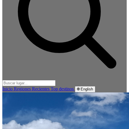
Inicio
Regiones
Recientes
Top destinos
🌐 English