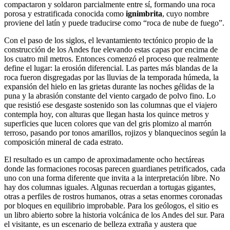
compactaron y soldaron parcialmente entre sí, formando una roca
porosa y estratificada conocida como
ignimbrita
, cuyo nombre
proviene del latín y puede traducirse como “roca de nube de fuego”.
Con el paso de los siglos, el levantamiento tectónico propio de la
construcción de los Andes fue elevando estas capas por encima de
los cuatro mil metros. Entonces comenzó el proceso que realmente
define el lugar: la erosión diferencial. Las partes más blandas de la
roca fueron disgregadas por las lluvias de la temporada húmeda, la
expansión del hielo en las grietas durante las noches gélidas de la
puna y la abrasión constante del viento cargado de polvo fino. Lo
que resistió ese desgaste sostenido son las columnas que el viajero
contempla hoy, con alturas que llegan hasta los quince metros y
superficies que lucen colores que van del gris plomizo al marrón
terroso, pasando por tonos amarillos, rojizos y blanquecinos según la
composición mineral de cada estrato.
El resultado es un campo de aproximadamente ocho hectáreas
donde las formaciones rocosas parecen guardianes petrificados, cada
uno con una forma diferente que invita a la interpretación libre. No
hay dos columnas iguales. Algunas recuerdan a tortugas gigantes,
otras a perfiles de rostros humanos, otras a setas enormes coronadas
por bloques en equilibrio improbable. Para los geólogos, el sitio es
un libro abierto sobre la historia volcánica de los Andes del sur. Para
el visitante, es un escenario de belleza extraña y austera que