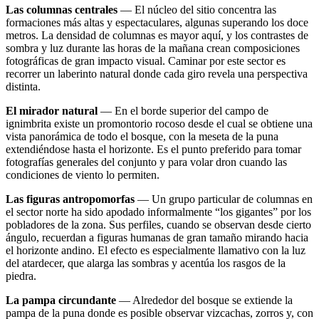
Las columnas centrales
— El núcleo del sitio concentra las
formaciones más altas y espectaculares, algunas superando los doce
metros. La densidad de columnas es mayor aquí, y los contrastes de
sombra y luz durante las horas de la mañana crean composiciones
fotográficas de gran impacto visual. Caminar por este sector es
recorrer un laberinto natural donde cada giro revela una perspectiva
distinta.
El mirador natural
— En el borde superior del campo de
ignimbrita existe un promontorio rocoso desde el cual se obtiene una
vista panorámica de todo el bosque, con la meseta de la puna
extendiéndose hasta el horizonte. Es el punto preferido para tomar
fotografías generales del conjunto y para volar dron cuando las
condiciones de viento lo permiten.
Las figuras antropomorfas
— Un grupo particular de columnas en
el sector norte ha sido apodado informalmente “los gigantes” por los
pobladores de la zona. Sus perfiles, cuando se observan desde cierto
ángulo, recuerdan a figuras humanas de gran tamaño mirando hacia
el horizonte andino. El efecto es especialmente llamativo con la luz
del atardecer, que alarga las sombras y acentúa los rasgos de la
piedra.
La pampa circundante
— Alrededor del bosque se extiende la
pampa de la puna donde es posible observar vizcachas, zorros y, con