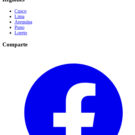
Cusco
Lima
Arequipa
Puno
Loreto
Comparte